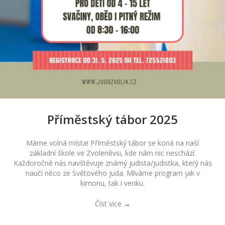
Příměstský tábor 2025
Máme volná místa! Příměstský tábor se koná na naší
základní škole ve Zvoleněvsi, kde nám nic neschází.
Každoročně nás navštěvuje známý judista/judistka, který nás
naučí něco ze Světového juda. Míváme program jak v
kimonu, tak i venku.
Číst více
→